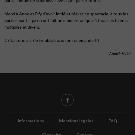
par la chorale de la paroisse aves quelques renforts.
Merci à Anne et Fify d’avoir initié et réalisé ce spectacle, à tous les
partici- pants qui en ont fait un moment unique, à tous ces talents
multiples et divers.
C’était une soirée inoubliable, on en redemande !!!
Annick Vidal
Informations
Mentions légales
FAQ
Glossaire
Contact