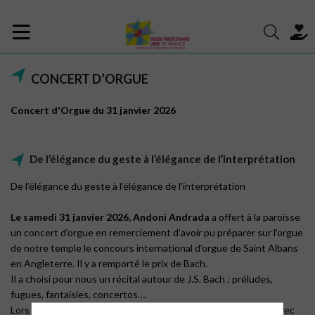
CONCERT D’ORGUE
Concert d'Orgue du 31 janvier 2026
De l’élégance du geste à l’élégance de l’interprétation
De l’élégance du geste à l’élégance de l’interprétation
Le samedi 31 janvier 2026, Andoni Andrada
a offert à la paroisse
un concert d’orgue en remerciement d’avoir pu préparer sur l’orgue
de notre temple le concours international d’orgue de Saint Albans
en Angleterre. Il y a remporté le prix de Bach.
Il a choisi pour nous un récital autour de J.S. Bach : préludes,
fugues, fantaisies, concertos….
Lors de l’interprétation, ses doigts couraient sur les claviers avec