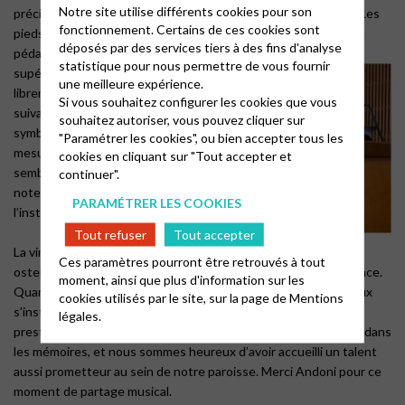
Notre site utilise différents cookies pour son
précision et légèreté. Sous ses mains, l’orgue semblait vivant. Les
fonctionnement. Certains de ces cookies sont
pieds, eux aussi, contribuaient pleinement : ils dansaient sur le
déposés par des services tiers à des fins d'analyse
pédalier, tissant une assise profonde sur laquelle
les voix
statistique pour nous permettre de vous fournir
supérieures pouvaient s’élever
une meilleure expérience.
librement. Le corps tout entier
Si vous souhaitez configurer les cookies que vous
suivait la musique, en parfaite
souhaitez autoriser, vous pouvez cliquer sur
symbiose ; la tête marquait la
"Paramétrer les cookies", ou bien accepter tous les
mesure et chaque mouve- ment
cookies en cliquant sur "Tout accepter et
semblait prolonger le souffle des
continuer".
notes, faisant corps avec
PARAMÉTRER LES COOKIES
l’instrument.
Tout refuser
Tout accepter
La virtuosité n’était jamais
Ces paramètres pourront être retrouvés à tout
ostentatoire : elle servait la musique avec maîtrise et intelligence.
moment, ainsi que plus d'information sur les
Quand la dernière note se tut, un silence dense et respectueux
cookies utilisés par le site, sur la page de
Mentions
s’installa, avant que les applaudissements ne saluent cette
légales.
prestation magnifique. Ce moment musical restera longtemps dans
les mémoires, et nous sommes heureux d’avoir accueilli un talent
aussi prometteur au sein de notre paroisse. Merci Andoni pour ce
moment de partage musical.