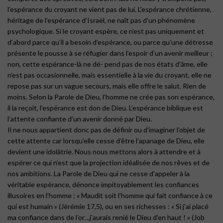
l’espérance du croyant ne vient pas de lui. L’espérance chrétienne,
héritage de l’espérance d’Israël, ne naît pas d’un phénomène
psychologique. Si le croyant espère, ce n’est pas uniquement et
d’abord parce qu’il a besoin d’espérance, ou parce qu’une détresse
présente le pousse à se réfugier dans l’espoir d’un avenir meilleur ;
non, cette espérance-là ne dé- pend pas de nos états d’âme, elle
n’est pas occasionnelle, mais essentielle à la vie du croyant, elle ne
repose pas sur un vague secours, mais elle offre le salut. Rien de
moins. Selon la Parole de Dieu, l’homme ne crée pas son espérance,
il la reçoit, l’espérance est don de Dieu. L’espérance biblique est
l’attente confiante d’un avenir donné par Dieu.
Il ne nous appartient donc pas de définir ou d’imaginer l’objet de
cette attente car lorsqu’elle cesse d’être l’apanage de Dieu, elle
devient une idolâtrie. Nous nous mettons alors à attendre et à
espérer ce qui n’est que la projection idéalisée de nos rêves et de
nos ambitions. La Parole de Dieu qui ne cesse d’appeler à la
véritable espérance, dénonce impitoyablement les confiances
illusoires en l’homme : « Maudit soit l’homme qui fait confiance à ce
qui est humain » (Jérémie 17,5), ou en ses richesses : « Si j’ai placé
ma confiance dans de l’or…j’aurais renié le Dieu d’en haut ! » (Job