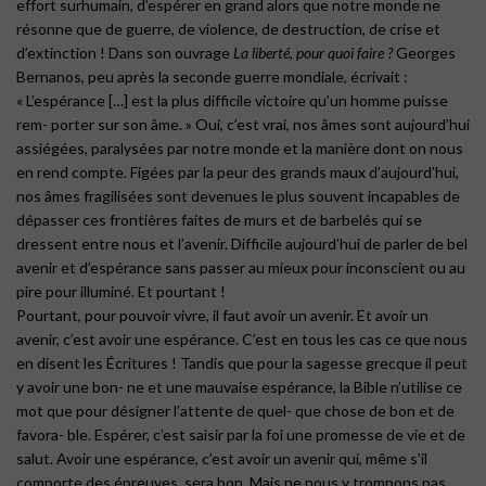
effort surhumain, d’espérer en grand alors que notre monde ne
résonne que de guerre, de violence, de destruction, de crise et
d’extinction ! Dans son ouvrage
La liberté, pour quoi faire ?
Georges
Bernanos, peu après la seconde guerre mondiale, écrivait :
« L’espérance […] est la plus difficile victoire qu’un homme puisse
rem- porter sur son âme. » Oui, c’est vrai, nos âmes sont aujourd’hui
assiégées, paralysées par notre monde et la manière dont on nous
en rend compte. Figées par la peur des grands maux d’aujourd’hui,
nos âmes fragilisées sont devenues le plus souvent incapables de
dépasser ces frontières faites de murs et de barbelés qui se
dressent entre nous et l’avenir. Difficile aujourd’hui de parler de bel
avenir et d’espérance sans passer au mieux pour inconscient ou au
pire pour illuminé. Et pourtant !
Pourtant, pour pouvoir vivre, il faut avoir un avenir. Et avoir un
avenir, c’est avoir une espérance. C’est en tous les cas ce que nous
en disent les Écritures ! Tandis que pour la sagesse grecque il peut
y avoir une bon- ne et une mauvaise espérance, la Bible n’utilise ce
mot que pour désigner l’attente de quel- que chose de bon et de
favora- ble. Espérer, c’est saisir par la foi une promesse de vie et de
salut. Avoir une espérance, c’est avoir un avenir qui, même s’il
comporte des épreuves, sera bon. Mais ne nous y trompons pas,