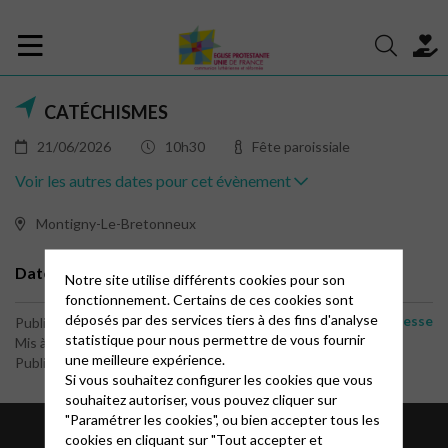
CATÉCHISMES
21/06/2026
10h30
Fête paroissiale
Voir les autres dates pour cet évènement
Montigny-Le-Bretonneux
Dates des séances de catéchisme
Notre site utilise différents cookies pour son
fonctionnement. Certains de ces cookies sont
déposés par des services tiers à des fins d'analyse
Catéchèse et jeunesse
Publié le 26 août 2023
statistique pour nous permettre de vous fournir
Mis à jour le 5 juillet 2025
une meilleure expérience.
Publié par le webmaster
Si vous souhaitez configurer les cookies que vous
souhaitez autoriser, vous pouvez cliquer sur
"Paramétrer les cookies", ou bien accepter tous les
cookies en cliquant sur "Tout accepter et