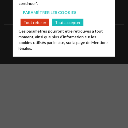
continuer".
PARAMÉTRER LES COOKIES
Tout refuser
Tout accepter
Ces paramètres pourront être retrouvés à tout
Informations
Mentions légales
FAQ
moment, ainsi que plus d'information sur les
cookies utilisés par le site, sur la page de
Mentions
Glossaire
Contact
légales.