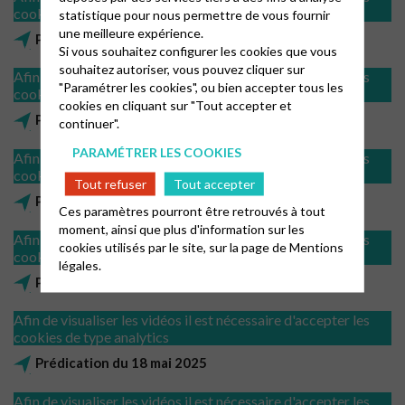
cookies de type analytics
statistique pour nous permettre de vous fournir
une meilleure expérience.
Prédication du 20 juillet 2025
Si vous souhaitez configurer les cookies que vous
souhaitez autoriser, vous pouvez cliquer sur
Afin de visualiser les vidéos il est nécessaire d'accepter les
"Paramétrer les cookies", ou bien accepter tous les
cookies de type analytics
cookies en cliquant sur "Tout accepter et
Prédication du 15 juin 2025
continuer".
PARAMÉTRER LES COOKIES
Afin de visualiser les vidéos il est nécessaire d'accepter les
cookies de type analytics
Tout refuser
Tout accepter
Prédication du 8 juin 2025
Ces paramètres pourront être retrouvés à tout
moment, ainsi que plus d'information sur les
Afin de visualiser les vidéos il est nécessaire d'accepter les
cookies utilisés par le site, sur la page de
Mentions
cookies de type analytics
légales.
Prédication du 25 mai 2025
Afin de visualiser les vidéos il est nécessaire d'accepter les
cookies de type analytics
Prédication du 18 mai 2025
Afin de visualiser les vidéos il est nécessaire d'accepter les