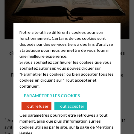
Notre site utilise différents cookies pour son
fonctionnement. Certains de ces cookies sont
déposés par des services tiers à des fins d'analyse
1
Une fois par mois
,
Zoom sur la Bible
,
statistique pour nous permettre de vous fournir
c’est l’opportunité de (re)découvrir les textes bibliques
une meilleure expérience.
avec des paroissien.ne.s et des pasteur.e.s du
Si vous souhaitez configurer les cookies que vous
2
Consistoire Sud-Ouest
de
souhaitez autoriser, vous pouvez cliquer sur
"Paramétrer les cookies", ou bien accepter tous les
l’Église Protestante Unie de France Région parisienne
cookies en cliquant sur "Tout accepter et
3
continuer".
ALORS CONNECTEZ-VOUS !
PARAMÉTRER LES COOKIES
Tout refuser
Tout accepter
Ces paramètres pourront être retrouvés à tout
1
Au premier semestre 2023 : 26 janvier – 7 février – 23 mars – 11
moment, ainsi que plus d'information sur les
cookies utilisés par le site, sur la page de
Mentions
avril – 9 mai – 8 juin
légales.
2